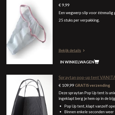
€ 9,99
Een wegwerp slip voor éénmalig g
25 stuks per verpakking.
Bekijk details
IN WINKELWAGEN
Spraytan pop-up tent VANI
€ 109,99
GRATIS verzending
Deze spraytan Pop Up tent is unie
ingeklapt berg je hem op in de bi
Pop Up tent, klapt vanzelf ope
Binnen enkele seconden weer 