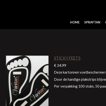
Ga
direct
naar
de
HOME
SPRAYTAN
hoofdinhoud
STICKY FEETS
€ 24,99
Deze kartonnen voetbeschermers 
Door de handige plakstrips blijve
Per verpakking 100 stuks, 50 paar