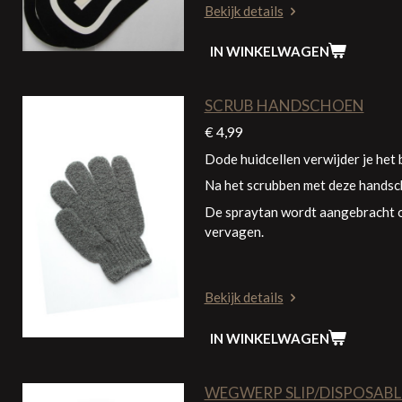
Bekijk details
IN WINKELWAGEN
SCRUB HANDSCHOEN
€ 4,99
Dode huidcellen verwijder je het
Na het scrubben met deze handsch
De spraytan wordt aangebracht op
vervagen.
Bekijk details
IN WINKELWAGEN
WEGWERP SLIP/DISPOSABL