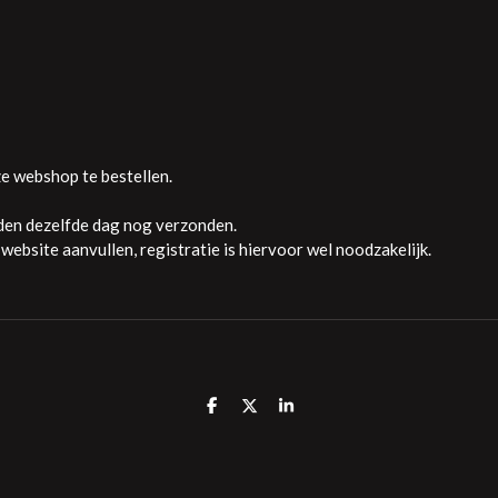
e webshop te bestellen.
rden dezelfde dag nog verzonden.
ebsite aanvullen, r
egistratie is hiervoor wel noodzakelijk.
D
D
S
E
E
H
L
E
A
E
L
R
N
E