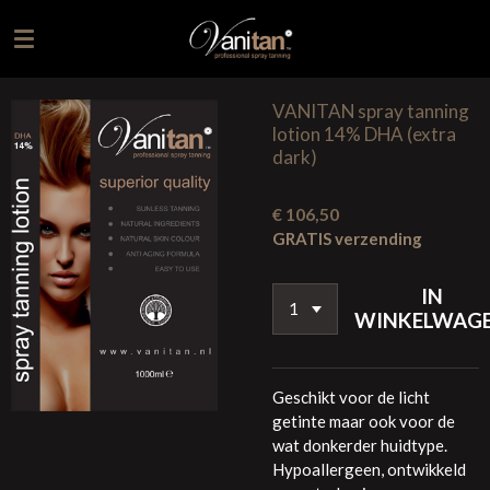
Ga
direct
naar
de
VANITAN spray tanning
hoofdinhoud
lotion 14% DHA (extra
dark)
€ 106,50
GRATIS verzending
IN
WINKELWAG
Geschikt voor de licht
getinte maar ook voor de
wat donkerder huidtype.
Hypoallergeen, ontwikkeld