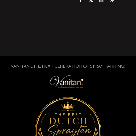
D
D
S
D
E
E
H
E
L
E
A
L
E
L
R
E
N
E
N
VANITAN…THE NEXT GENERATION OF SPRAY TANNING!