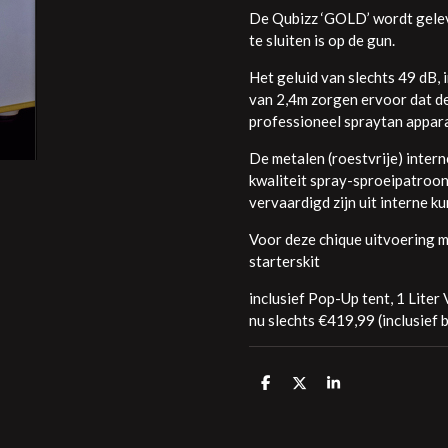
De Qubizz ‘GOLD’ wordt geleve
te sluiten is op de gun.
Het geluid van slechts 49 dB, 
van 2,4m zorgen ervoor dat de
professioneel spraytan appar
De metalen (roestvrije) inter
kwaliteit spray-sproeipatroon
vervaardigd zijn uit interne k
Voor deze chique uitvoering m
starterskit
inclusief Pop-Up tent, 1 Liter
nu slechts €419,99 (inclusief 
D
D
S
E
E
H
L
E
A
E
L
R