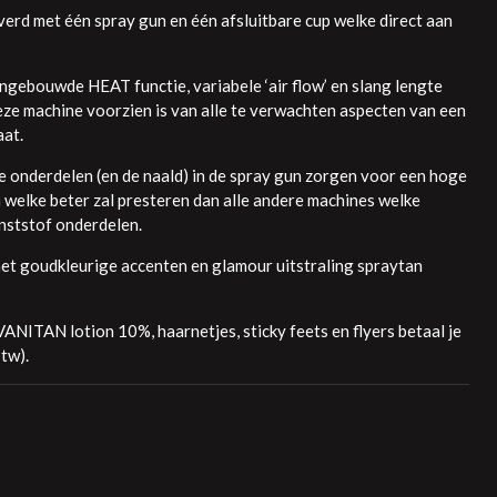
rd met één spray gun en één afsluitbare cup welke direct aan
ingebouwde HEAT functie, variabele ‘air flow’ en slang lengte
ze machine voorzien is van alle te verwachten aspecten van een
aat.
ne onderdelen (en de naald) in de spray gun zorgen voor een hoge
 welke beter zal presteren dan alle andere machines welke
unststof onderdelen.
et goudkleurige accenten en glamour uitstraling spraytan
 VANITAN lotion 10%, haarnetjes, sticky feets en flyers betaal je
btw).